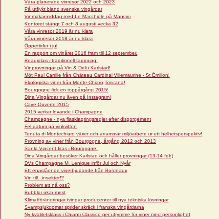
Våra planerade vinresor 2022 och 2023
På utflykt bland svenska vingårdar
Vinmakarmiddag med Le Macchiole på Mancini
Kontoret stängt 7 och 8 augusti vecka 32
Våra vinresor 2019 är nu klara
Våra vinresor 2018 är nu klara
Öppettider i jul
En rapport om vinåret 2016 fram till 12 september.
Beaujolais i traditionell tappning!
Vinprovningar på Vin & Deli i Karlstad!
Möt Paul Carrille från Château Cardinal Villemaurine - St Émilion!
Ekologiska viner från Monte Chiaro,Toscana!
Bourgogne fick en toppårgång 2015!
Dina Vingårdar nu även på Instagram!
Cave Ouverte 2015
2015 verkar lovande i Champagne
Champagne - nya flasklagringsregler efter disgorgement
Fel datum på vinkvitton
Tenuta di Montechiaro växer och anammar miljöarbete ur ett helhetsperspektiv!
Provning av viner från Bourgogne, årgång 2012 och 2013
Sankt Vincent firas i Bourgogne!
Dina Vingårdar besöker Karlstad och håller provningar (13-14 feb)
DVs Champagne M. Lenique inför Jul och Nyår
Ett enastående vinerbjudande från Bordeaux
Vin till...insekter!?
Problem att nå oss?
Bubblor ökar mest
Klimatförändringar tvingar producenter till nya tekniska lösningar
Svampsjukdomar sprider skräck i franska vingårdarna
Ny kvalitetsklass i Chianti Classico ger utrymme för viner med personlighet