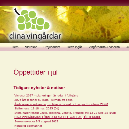
Hem
Vinresor
Erbjudandet
Detta ingår
Vingårdarna & vinerna
Ak
Öppettider i jul
Tidigare nyheter & notiser
Vinresor 2027 – planeringen är redan i full gång
2026 års resor är nu klara - skynda att boka!
Årets resor är avklarade, nu tittar vi österut och säger Konichiwa 2026!
Sicilienresa: 13-18 maj, 2025 (6d)
Stora Italienresan: Lazio, Toscana, Veneto, Trentino etc 13-22 Sep 24 (10d)
DINA VINGÅRDARS FÖRSTA RESA TILL WACHAU, ÖSTERRIKE
Semestervecka 2-5 augusti 2022
Kontoret obemannat