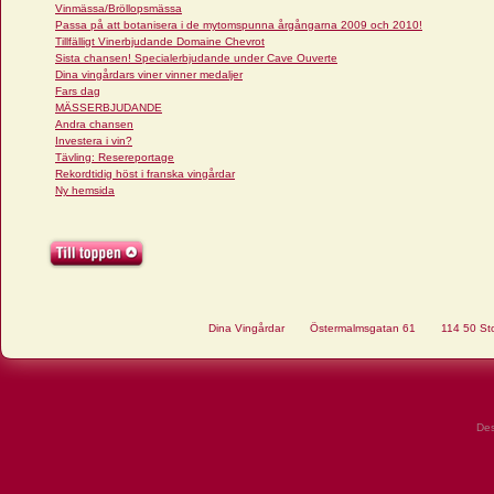
Vinmässa/Bröllopsmässa
Passa på att botanisera i de mytomspunna årgångarna 2009 och 2010!
Tillfälligt Vinerbjudande Domaine Chevrot
Sista chansen! Specialerbjudande under Cave Ouverte
Dina vingårdars viner vinner medaljer
Fars dag
MÄSSERBJUDANDE
Andra chansen
Investera i vin?
Tävling: Resereportage
Rekordtidig höst i franska vingårdar
Ny hemsida
Dina Vingårdar
Östermalmsgatan 61
114 50 St
De