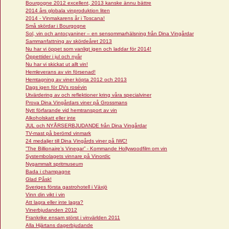
Bourgogne 2012 excellent, 2013 kanske ännu bättre
2014 års globala vinproduktion liten
2014 - Vinmakarens år i Toscana!
Små skördar i Bourgogne
Sol, vin och antocyaniner – en sensommarhälsning från Dina Vingårdar
Sammanfattning av skördeåret 2013
Nu har vi öppet som vanligt igen och laddar för 2014!
Öppettider i jul och nyår
Nu har vi skickat ut allt vin!
Hemleverans av vin försenad!
Hemtagning av viner köpta 2012 och 2013
Dags igen för DVs rosévin
Utvärdering av och reflektioner kring våra specialviner
Prova Dina Vingårdars viner på Grossmans
Nytt förfarande vid hemtransport av vin
Alkoholskatt eller inte
JUL och NYÅRSERBJUDANDE från Dina Vingårdar
TV-mast på berömd vinmark
24 medaljer till Dina Vingårds viner på IWC!
”The Billionaire’s Vinegar” - Kommande Hollywoodfilm om vin
Systembolagets vinnare på Vinordic
Nygammalt spritmuseum
Bada i champagne
Glad Påsk!
Sveriges första gastrohotell i Växjö
Vinn din vikt i vin
Att lagra eller inte lagra?
Vinerbjudanden 2012
Frankrike ensam störst i vinvärlden 2011
Alla Hjärtans dagerbjudande