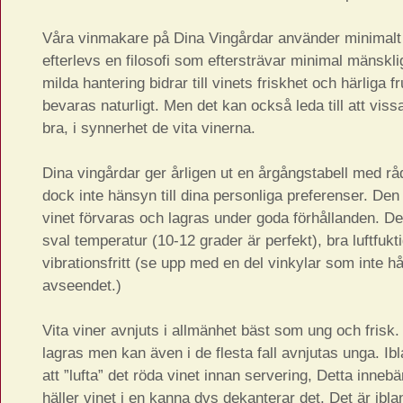
Våra vinmakare på Dina Vingårdar använder minimalt
efterlevs en filosofi som eftersträvar minimal mänskl
milda hantering bidrar till vinets friskhet och härliga 
bevaras naturligt. Men det kan också leda till att viss
bra, i synnerhet de vita vinerna.
Dina vingårdar ger årligen ut en årgångstabell med rå
dock inte hänsyn till dina personliga preferenser. Den 
vinet förvaras och lagras under goda förhållanden. Det
sval temperatur (10-12 grader är perfekt), bra luftfukt
vibrationsfritt (se upp med en del vinkylar som inte hål
avseendet.)
Vita viner avnjuts i allmänhet bäst som ung och fris
lagras men kan även i de flesta fall avnjutas unga. Ib
att ”lufta” det röda vinet innan servering, Detta innebä
häller vinet i en kanna dvs dekanterar det. Det är ibl