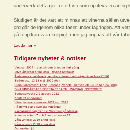
underverk detta gör för ett vin som upplevs en aning 
Slutligen är det värt att minnas att vinerna sällan utv
ord går de igenom olika faser under lagringen. Att veta
på topp kan vara knepigt, men jag hoppas att vår tabe
Ladda ner »
Tidigare nyheter & notiser
Vinresor 2027 – planeringen är redan i full gång
2026 års resor är nu klara - skynda att boka!
Årets resor är avklarade, nu tittar vi österut och säger Konichiwa 2026!
Sicilienresa: 13-18 maj, 2025 (6d)
Stora Italienresan: Lazio, Toscana, Veneto, Trentino etc 13-22 Sep 24 (10d)
DINA VINGÅRDARS FÖRSTA RESA TILL WACHAU, ÖSTERRIKE
Semestervecka 2-5 augusti 2022
Kontoret obemannat
Våra planerade vinresor 2022 och 2023
På utflykt bland svenska vingårdar
Vinmakarmiddag med Le Macchiole på Mancini
Kontoret stängt 7 och 8 augusti vecka 32
Våra vinresor 2019 är nu klara
Våra vinresor 2018 är nu klara
Öppettider i jul