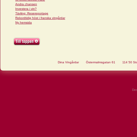
Andra chansen
Investera i vin?
Tävling: Resereportage
Rekordtidig höst i franska vingårdar
Ny hemsida
Dina Vingårdar
Östermalmsgatan 61
114 50 St
De