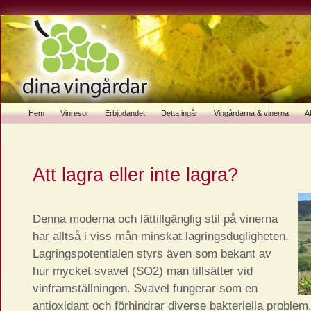
Hem
Vinresor
Erbjudandet
Detta ingår
Vingårdarna & vinerna
Ak
Att lagra eller inte lagra?
Denna moderna och lättillgänglig stil på vinerna
har alltså i viss mån minskat lagringsdugligheten.
Lagringspotentialen styrs även som bekant av
hur mycket svavel (SO2) man tillsätter vid
vinframställningen. Svavel fungerar som en
antioxidant och förhindrar diverse bakteriella problem