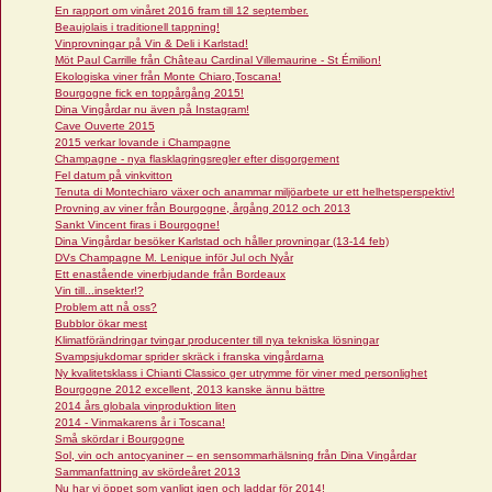
En rapport om vinåret 2016 fram till 12 september.
Beaujolais i traditionell tappning!
Vinprovningar på Vin & Deli i Karlstad!
Möt Paul Carrille från Château Cardinal Villemaurine - St Émilion!
Ekologiska viner från Monte Chiaro,Toscana!
Bourgogne fick en toppårgång 2015!
Dina Vingårdar nu även på Instagram!
Cave Ouverte 2015
2015 verkar lovande i Champagne
Champagne - nya flasklagringsregler efter disgorgement
Fel datum på vinkvitton
Tenuta di Montechiaro växer och anammar miljöarbete ur ett helhetsperspektiv!
Provning av viner från Bourgogne, årgång 2012 och 2013
Sankt Vincent firas i Bourgogne!
Dina Vingårdar besöker Karlstad och håller provningar (13-14 feb)
DVs Champagne M. Lenique inför Jul och Nyår
Ett enastående vinerbjudande från Bordeaux
Vin till...insekter!?
Problem att nå oss?
Bubblor ökar mest
Klimatförändringar tvingar producenter till nya tekniska lösningar
Svampsjukdomar sprider skräck i franska vingårdarna
Ny kvalitetsklass i Chianti Classico ger utrymme för viner med personlighet
Bourgogne 2012 excellent, 2013 kanske ännu bättre
2014 års globala vinproduktion liten
2014 - Vinmakarens år i Toscana!
Små skördar i Bourgogne
Sol, vin och antocyaniner – en sensommarhälsning från Dina Vingårdar
Sammanfattning av skördeåret 2013
Nu har vi öppet som vanligt igen och laddar för 2014!