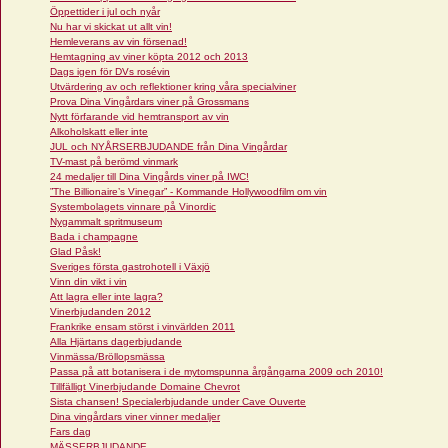
Öppettider i jul och nyår
Nu har vi skickat ut allt vin!
Hemleverans av vin försenad!
Hemtagning av viner köpta 2012 och 2013
Dags igen för DVs rosévin
Utvärdering av och reflektioner kring våra specialviner
Prova Dina Vingårdars viner på Grossmans
Nytt förfarande vid hemtransport av vin
Alkoholskatt eller inte
JUL och NYÅRSERBJUDANDE från Dina Vingårdar
TV-mast på berömd vinmark
24 medaljer till Dina Vingårds viner på IWC!
”The Billionaire’s Vinegar” - Kommande Hollywoodfilm om vin
Systembolagets vinnare på Vinordic
Nygammalt spritmuseum
Bada i champagne
Glad Påsk!
Sveriges första gastrohotell i Växjö
Vinn din vikt i vin
Att lagra eller inte lagra?
Vinerbjudanden 2012
Frankrike ensam störst i vinvärlden 2011
Alla Hjärtans dagerbjudande
Vinmässa/Bröllopsmässa
Passa på att botanisera i de mytomspunna årgångarna 2009 och 2010!
Tillfälligt Vinerbjudande Domaine Chevrot
Sista chansen! Specialerbjudande under Cave Ouverte
Dina vingårdars viner vinner medaljer
Fars dag
MÄSSERBJUDANDE