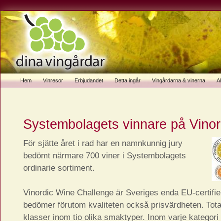
Hem
Vinresor
Erbjudandet
Detta ingår
Vingårdarna & vinerna
Ak
Systembolagets vinnare på Vinor
För sjätte året i rad har en namnkunnig jury
bedömt närmare 700 viner i Systembolagets
ordinarie sortiment.
Vinordic Wine Challenge är Sveriges enda EU-certifie
bedömer förutom kvaliteten också prisvärdheten. Tot
klasser inom tio olika smaktyper. Inom varje kategori 