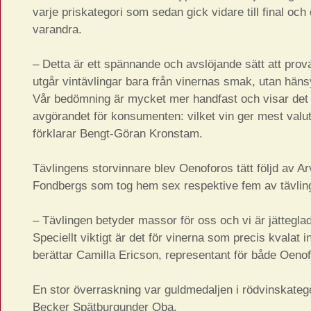
varje priskategori som sedan gick vidare till final och
varandra.
– Detta är ett spännande och avslöjande sätt att prova 
utgår vintävlingar bara från vinernas smak, utan hänsy
Vår bedömning är mycket mer handfast och visar det so
avgörandet för konsumenten: vilket vin ger mest valu
förklarar Bengt-Göran Kronstam.
Tävlingens storvinnare blev Oenoforos tätt följd av A
Fondbergs som tog hem sex respektive fem av tävling
– Tävlingen betyder massor för oss och vi är jätteglad
Speciellt viktigt är det för vinerna som precis kvalat in
berättar Camilla Ericson, representant för både Oeno
En stor överraskning var guldmedaljen i rödvinskatego
Becker Spätburgunder Qba.