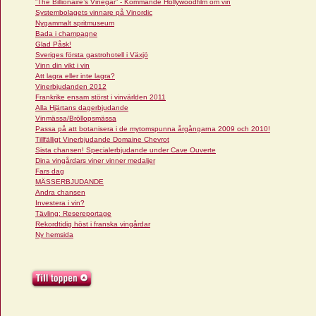
”The Billionaire’s Vinegar” - Kommande Hollywoodfilm om vin
Systembolagets vinnare på Vinordic
Nygammalt spritmuseum
Bada i champagne
Glad Påsk!
Sveriges första gastrohotell i Växjö
Vinn din vikt i vin
Att lagra eller inte lagra?
Vinerbjudanden 2012
Frankrike ensam störst i vinvärlden 2011
Alla Hjärtans dagerbjudande
Vinmässa/Bröllopsmässa
Passa på att botanisera i de mytomspunna årgångarna 2009 och 2010!
Tillfälligt Vinerbjudande Domaine Chevrot
Sista chansen! Specialerbjudande under Cave Ouverte
Dina vingårdars viner vinner medaljer
Fars dag
MÄSSERBJUDANDE
Andra chansen
Investera i vin?
Tävling: Resereportage
Rekordtidig höst i franska vingårdar
Ny hemsida