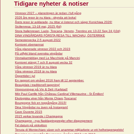
Tidigare nyheter & notiser
Vinresor 2027 – planeringen är redan i full gång
2026 års resor är nu klara - skynda att boka!
Årets resor är avklarade, nu tittar vi österut och säger Konichiwa 2026!
Sicilienresa: 13-18 maj, 2025 (6d)
Stora Italienresan: Lazio, Toscana, Veneto, Trentino etc 13-22 Sep 24 (10d)
DINA VINGÅRDARS FÖRSTA RESA TILL WACHAU, ÖSTERRIKE
Semestervecka 2-5 augusti 2022
Kontoret obemannat
Våra planerade vinresor 2022 och 2023
På utflykt bland svenska vingårdar
Vinmakarmiddag med Le Macchiole på Mancini
Kontoret stängt 7 och 8 augusti vecka 32
Våra vinresor 2019 är nu klara
Våra vinresor 2018 är nu klara
Öppettider i jul
En rapport om vinåret 2016 fram till 12 september.
Beaujolais i traditionell tappning!
Vinprovningar på Vin & Deli i Karlstad!
Möt Paul Carrille från Château Cardinal Villemaurine - St Émilion!
Ekologiska viner från Monte Chiaro,Toscana!
Bourgogne fick en toppårgång 2015!
Dina Vingårdar nu även på Instagram!
Cave Ouverte 2015
2015 verkar lovande i Champagne
Champagne - nya flasklagringsregler efter disgorgement
Fel datum på vinkvitton
Tenuta di Montechiaro växer och anammar miljöarbete ur ett helhetsperspektiv!