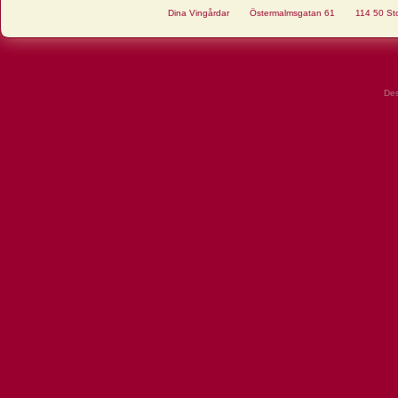
Dina Vingårdar
Östermalmsgatan 61
114 50 St
De