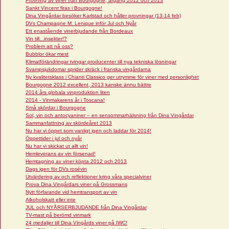
Provning av viner från Bourgogne, årgång 2012 och 2013
Sankt Vincent firas i Bourgogne!
Dina Vingårdar besöker Karlstad och håller provningar (13-14 feb)
DVs Champagne M. Lenique inför Jul och Nyår
Ett enastående vinerbjudande från Bordeaux
Vin till...insekter!?
Problem att nå oss?
Bubblor ökar mest
Klimatförändringar tvingar producenter till nya tekniska lösningar
Svampsjukdomar sprider skräck i franska vingårdarna
Ny kvalitetsklass i Chianti Classico ger utrymme för viner med personlighet
Bourgogne 2012 excellent, 2013 kanske ännu bättre
2014 års globala vinproduktion liten
2014 - Vinmakarens år i Toscana!
Små skördar i Bourgogne
Sol, vin och antocyaniner – en sensommarhälsning från Dina Vingårdar
Sammanfattning av skördeåret 2013
Nu har vi öppet som vanligt igen och laddar för 2014!
Öppettider i jul och nyår
Nu har vi skickat ut allt vin!
Hemleverans av vin försenad!
Hemtagning av viner köpta 2012 och 2013
Dags igen för DVs rosévin
Utvärdering av och reflektioner kring våra specialviner
Prova Dina Vingårdars viner på Grossmans
Nytt förfarande vid hemtransport av vin
Alkoholskatt eller inte
JUL och NYÅRSERBJUDANDE från Dina Vingårdar
TV-mast på berömd vinmark
24 medaljer till Dina Vingårds viner på IWC!